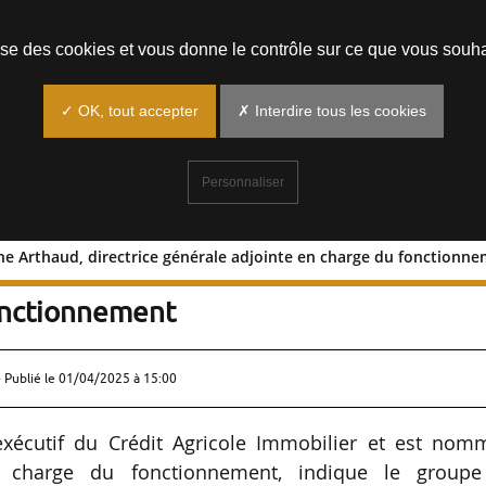
Prendre un rendez-vous
lise des cookies et vous donne le contrôle sur ce que vous souha
✓ OK, tout accepter
✗ Interdire tous les cookies
Personnaliser
nne Arthaud, directrice générale adjointe en charge du fonctionn
er : Anne Arthaud, directrice générale
onctionnement
 Publié le
01/04/2025 à 15:00
exécutif du Crédit Agricole Immobilier et est nom
en charge du fonctionnement, indique le groupe