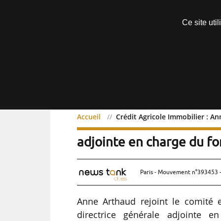
Découvrir sans engagement
Ce site uti
Menu
Accueil
Crédit Agricole Immobilier : A
Crédit Agricole Immobili
adjointe en charge du f
Paris - Mouvement n°393453 -
Anne Arthaud rejoint le comité 
directrice générale adjointe 