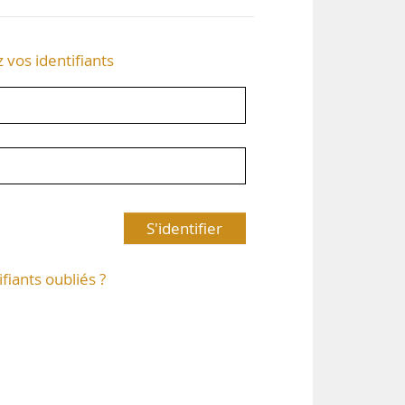
z vos identifiants
S'identifier
ifiants oubliés ?