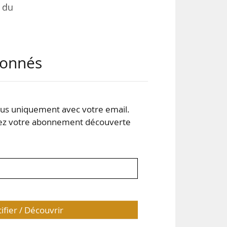
e du
g et
abonnés
sse
u’en
ls,
 est
s uniquement avec votre email.
 votre abonnement découverte
tifier / Découvrir