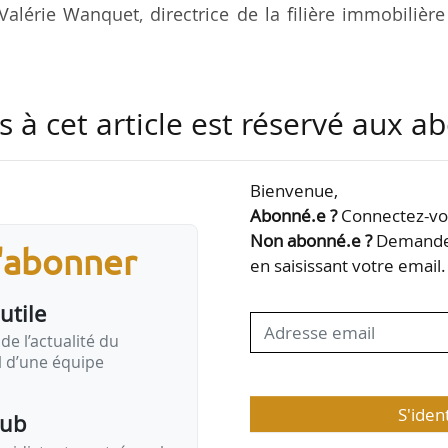
Valérie Wanquet, directrice de la filière immobilièr
ces de gestion de l’IAE Lyon et d’un DESS Marketin
s à cet article est réservé aux 
Arthaud débute sa carrière en 1991 dans la Cai
re Est. En 1995, elle rejoint Predica et occupe jusq
nsable de région, puis des marchés professionne
Bienvenue,
is du multicanal. En 2009, elle intègre LCL où elle
Abonné.e ?
Connectez-vou
nt épargne jusqu’en 2012.
Non abonné.e ?
Demandez
s'abonner
en saisissant votre email.
Crédit…
utile
de l’actualité du
il d’une équipe
S'iden
pub