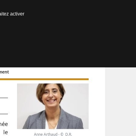
Nous joindre
itez activer
Espace abonné
ement
mée
 le
Anne Arthaud - © D.R.