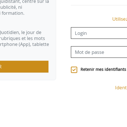
idistant, centré sur la
ublicité, ni
i formation.
Utilise
uotidien, le jour de
rubriques et les mots
artphone (App), tablette
R
Retenir mes identifiants
Ident