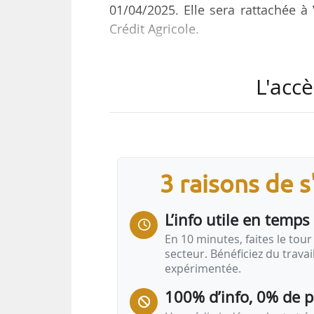
01/04/2025. Elle sera rattachée à 
Crédit Agricole.
Titulaire d’une Maîtrise de scien
L'accè
Communication au Celsa, Anne 
régionale du Crédit Agricole Cent
2009 différents postes : respo
responsable du marketing offre pu
nommée responsable du départeme
3 raisons de 
Directrice de la relation client de 
L’info utile en temps 
En 10 minutes, faites le tour 
secteur. Bénéficiez du trava
expérimentée.
100% d’info, 0% de 