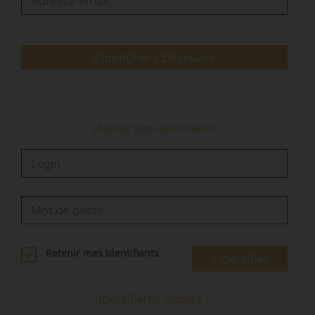
d’intégrer In’li comme directeur des
programmes et directeur général adjoint chargé
des investissements et de la…
S'identifier / Découvrir
Utilisez vos identifiants
Retenir mes identifiants
S'identifier
Identifiants oubliés ?