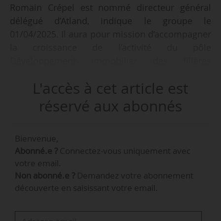
Romain Crépel est nommé directeur général
délégué d’Atland, indique le groupe le
01/04/2025. Il aura pour mission d’accompagner
la croissance de l’activité du pôle
Développement immobilier des filières
résidentiel, entreprise et “Maisons Marianne”.
L'accès à cet article est
Diplômé de l’École Centrale Paris, Romain
réservé aux abonnés
Crépel occupait depuis 2023 la fonction de
directeur France d’Urban Campus, entreprise
Bienvenue,
spécialisée dans le coliving. Il a débuté sa
Abonné.e ?
Connectez-vous uniquement avec
carrière en tant que promoteur immobilier pour
votre email.
Nexity Belgium. Il rejoint ensuite Edelis
Non abonné.e ?
Demandez votre abonnement
(anciennement Akerys) en tant que chargé de
découverte en saisissant votre email.
mission pour la direction générale et les
actionnaires. En 2012, il est nommé directeur de
programmes chez Vinci Immobilier avant