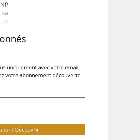
BNP
 sa
, le
abonnés
u T1
s uniquement avec votre email.
 et
 votre abonnement découverte
t au
tifier / Découvrir