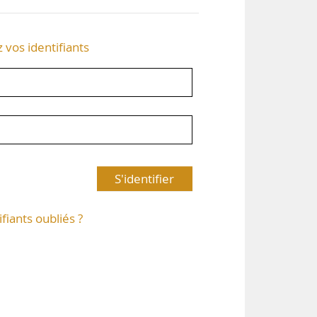
z vos identifiants
S'identifier
ifiants oubliés ?