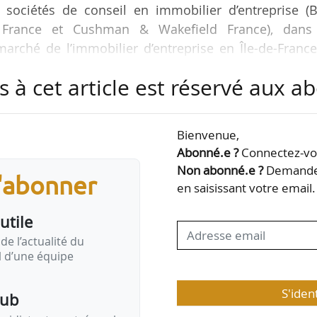
s sociétés de conseil en immo­bilier d’entreprise (
L France et Cushman & Wakefield France), dans
arché de l’immobilier d’entreprise en Île-de-France
s à cet article est réservé aux 
stis en immobilier d’entreprise (+67 % par rapport a
Bienvenue,
Abonné.e ?
Connectez-vou
2
2
s de plus de 5 000 m
, dont 588 400 m
en Régions
Non abonné.e ?
Demandez
s'abonner
(-2 % vs T1 2024).
en saisissant votre email.
utile
mobilier d’entreprise au T1 2025 (+158 % par rappor
de l’actualité du
il d’une équipe
S'iden
pub