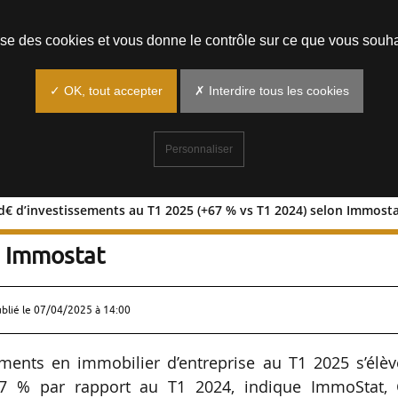
Prendre un rendez-vous
lise des cookies et vous donne le contrôle sur ce que vous souha
✓ OK, tout accepter
✗ Interdire tous les cookies
Personnaliser
Md€ d’investissements au T1 2025 (+67 % vs T1 2024) selon Immost
: 3,4 Md€ d’investissements au T1 202
n Immostat
ublié le
07/04/2025 à 14:00
ments en immobilier d’entreprise au T1 2025 s’élèv
7 % par rapport au T1 2024, indique ImmoStat, 