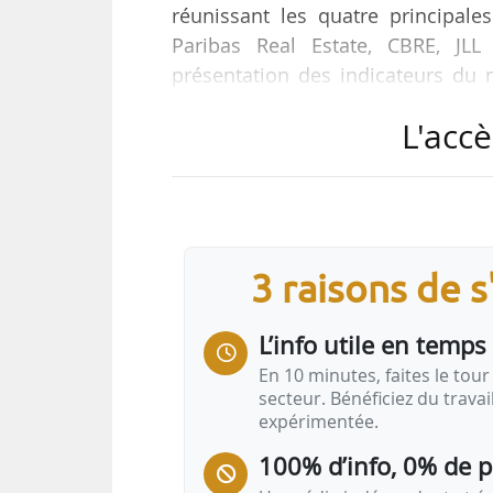
réunissant les quatre principale
Paribas Real Estate, CBRE, JL
présentation des indicateurs du m
07/04/2025.
L'accè
En France :
• Au T1 2025, 3,4 Md€ ont été inve
2024) ;
2
• 797 900 m
placés en entrepôt
3 raisons de 
2
209 500 m
en Île-de-France au T4 
L’info utile en temps 
En Île-de-France :
• 2,4 Md€ d’investissements en im
En 10 minutes, faites le tour 
secteur. Bénéficiez du trava
T1 2024) …
expérimentée.
100% d’info, 0% de 