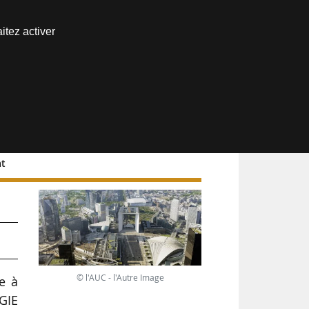
Nous joindre
itez activer
Espace abonné
at
5
© l'AUC - l'Autre Image
e à
GIE