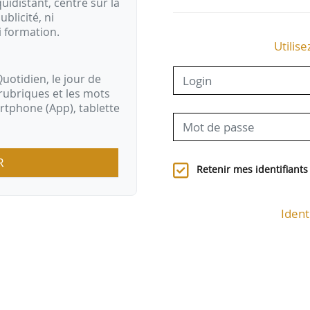
idistant, centré sur la
ublicité, ni
i formation.
Utilise
uotidien, le jour de
rubriques et les mots
artphone (App), tablette
R
Retenir mes identifiants
Ident