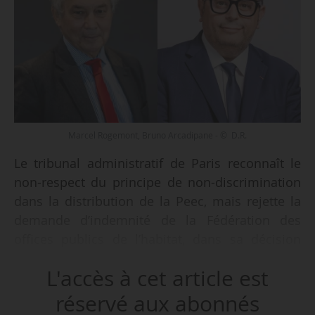
Marcel Rogemont, Bruno Arcadipane - © D.R.
Le tribunal administratif de Paris reconnaît le
non-respect du principe de non-discrimination
dans la distribution de la Peec, mais rejette la
demande d’indemnité de la Fédération des
offices publics de l’habitat, dans sa décision
rendue le 04/04/2025.
L'accès à cet article est
Il avait été saisi par la FOPH le 18/01/2024, en
réservé aux abonnés