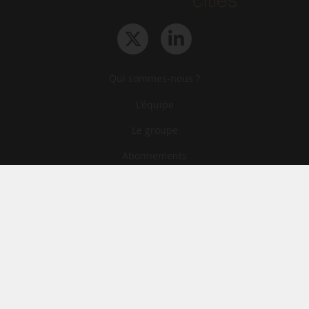
Qui sommes-nous ?
L‘équipe
Le groupe
Abonnements
Contact
Archives
CGA
Mentions légales
Confidentialité