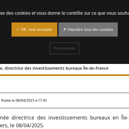
Prendre un rendez-vous
lise des cookies et vous donne le contrôle sur ce que vous souha
✓ OK, tout accepter
✗ Interdire tous les cookies
Personnaliser
lle, directrice des investissements bureaux Île-de-France
cqueville, directrice des investissemen
 Publié le
08/04/2025 à 17:45
mée directrice des investissements bureaux en Île-
ers, le 08/04/2025.