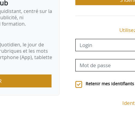
pub
idistant, centré sur la
ublicité, ni
i formation.
Utilise
uotidien, le jour de
rubriques et les mots
artphone (App), tablette
R
Retenir mes identifiants
Ident