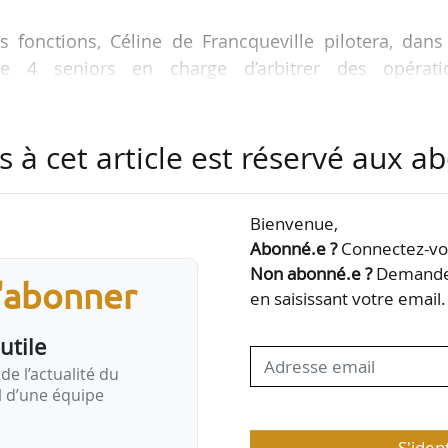
 fonctions, Céline de Francqueville pilotera, dans
 4 seniors en charge d’arbitrer des opérati
0 M€ en IDF, un périmètre qui témoigne de la confia
rs et qui s’inscrit parfaitement dans son plan d’évolu
s à cet article est réservé aux 
reprise. Pour accompagner cette ambition, les équi
ées par l’arrivée prochaine de 3 nouveaux expe
ns de grande envergure. Ce développement permettr
Bienvenue,
de conseil privilégié des…
Abonné.e ?
Connectez-vou
Non abonné.e ?
Demandez
s'abonner
en saisissant votre email.
utile
de l’actualité du
il d’une équipe
S'iden