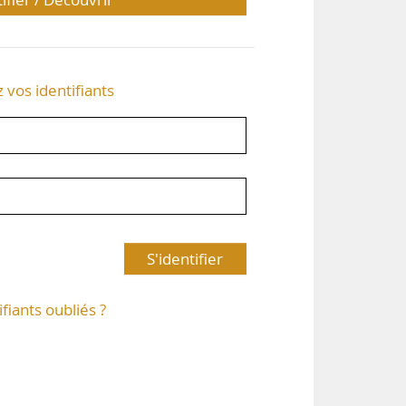
z vos identifiants
S'identifier
ifiants oubliés ?