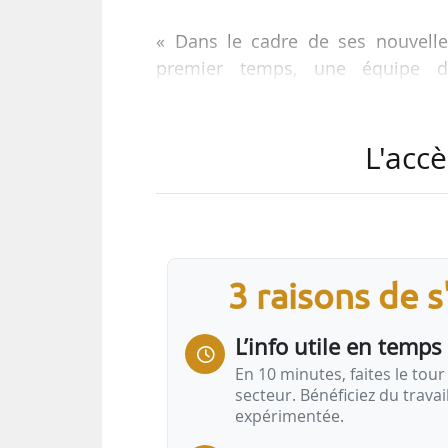
« Dans le cadre de ses nouvelles
premier temps, une équipe de
d’investissement supérieures à 3
accordée par la direction de Collie
L'accè
professionnelle au sein de l’ent
Capital Markets seront renforc
spécialisés dans les transactio
Colliers de consolider sa position 
3 raisons de 
L’info utile en temps 
En 10 minutes, faites le tour 
secteur. Bénéficiez du trava
expérimentée.