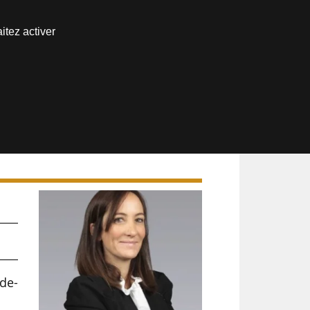
Nous joindre
itez activer
Espace abonné
ts
de-