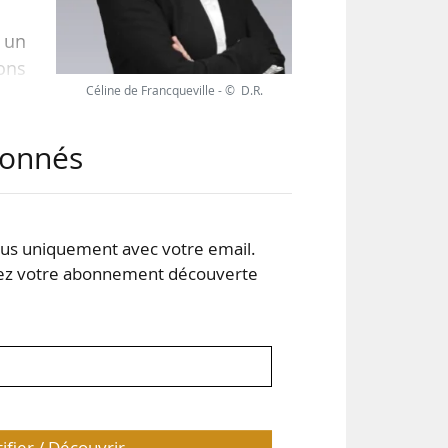
 un
ons
Céline de Francqueville - © D.R.
nce
tion
abonnés
pes
rts
a à
s uniquement avec votre email.
 votre abonnement découverte
tifier / Découvrir