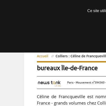
Découvrir sans engagement
Ce site uti
Menu
Accueil
Colliers : Céline de Francquevi
Colliers : Céline de Fran
bureaux Île-de-France
Paris - Mouvement n°394360 -
Céline de Francqueville est nom
France - grands volumes chez Colli