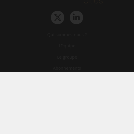
Qui sommes-nous ?
L‘équipe
Le groupe
Abonnements
Contact
Archives
CGA
Mentions légales
Confidentialité