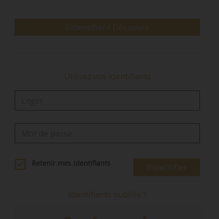
« La densité réelle, valeur objective, diffère
souvent de la densité perçue, notion…
S'identifier / Découvrir
Utilisez vos identifiants
Retenir mes identifiants
S'identifier
Identifiants oubliés ?