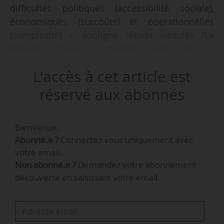
difficultés politiques (accessibilité sociale),
économiques (surcoûts) et opérationnelles
(complexité) », souligne l’étude intitulée “La
densité urbaine : quelles voies vers la
désirabilité et la mise en œuvre ?” publiée par le
L'accès à cet article est
groupe Scet, en partenariat avec la Chaire
d’économie urbaine de l’Essec, le 09/04/2025.
réservé aux abonnés
Cette étude se base sur l’analyse de quatre
Bienvenue,
projets d’aménagement. Elle a pour but
Abonné.e ?
Connectez-vous uniquement avec
d’identifier les conditions de mise en œuvre
votre email.
d’une densité désirable : Seguin-Rives de Seine
Non abonné.e ?
Demandez votre abonnement
à Boulogne-Billancourt (Hauts-de-Seine),
découverte en saisissant votre email.
Maurepas-Gayeulles à Rennes (Ille-et-Vilaine),
Sycomore à Bussy-Saint-Georges (Seine-et-
Marne) et Lyon Confluence ZAC 1 et 2.