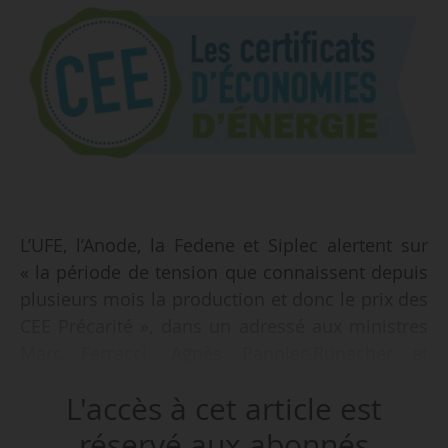
L’UFE, l’Anode, la Fedene et Siplec alertent sur
« la période de tension que connaissent depuis
plusieurs mois la production et donc le prix des
CEE Précarité », dans un adressé aux ministres
Marc Ferracci, Agnès Pannier-Runacher et
Valérie Létard, en date du 09/04/2025.
L'accès à cet article est
Les CEE “Précarité énergétique” ont été créés
réservé aux abonnés