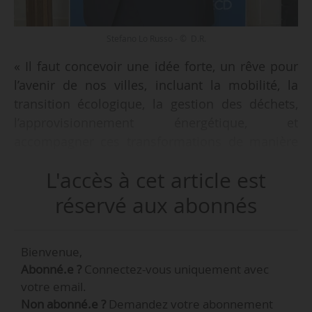
Stefano Lo Russo - © D.R.
« Il faut concevoir une idée forte, un rêve pour
l’avenir de nos villes, incluant la mobilité, la
transition écologique, la gestion des déchets,
l’approvisionnement énergétique, et
accompagner ces transformations de manière
durable et inclusive. C’est le défi de la plupart
L'accès à cet article est
des villes dans le monde, notamment dans un
contexte où les difficultés contemporaines à
réservé aux abonnés
partager cette vision sont exploitées par les
populistes pour s’opposer aux stratégies
Bienvenue,
nécessaires à la lutte contre le changement
Abonné.e ?
Connectez-vous uniquement avec
climatique », indique Stefano Lo Russo, maire
votre email.
de la Ville de Turin (Italie) à News Tank le
Non abonné.e ?
Demandez votre abonnement
14/04/2025.