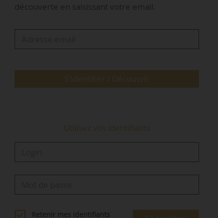
découverte en saisissant votre email.
Il s’exprime à l’occasion des “Urban Days”
organisés par l’OCDE (Organisation de
coopération et de développement
économiques) du 14 au 17/04/2025 à Paris.
S'identifier / Découvrir
« Dans les villes, il est fondamental de faire…
Utilisez vos identifiants
Retenir mes identifiants