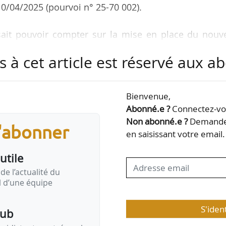
10/04/2025 (pourvoi n° 25-70 002).
ensait pouvoir compter sur la mise en place du nouv
ien, instauré par l’article 5 de la loi Le Meur, p
s à cet article est réservé aux 
t de biens loués sous forme de meublés touristiques
nt d’usage non autorisé, antérieurement à l’entrée
t illégal d’usage étant sanctionné jusqu’à 100 0
Bienvenue,
Abonné.e ?
Connectez-vou
Non abonné.e ?
Demandez
s'abonner
e condamner un propriétaire pour changement d’us
en saisissant votre email.
utile
de l’actualité du
il d’une équipe
S'iden
pub