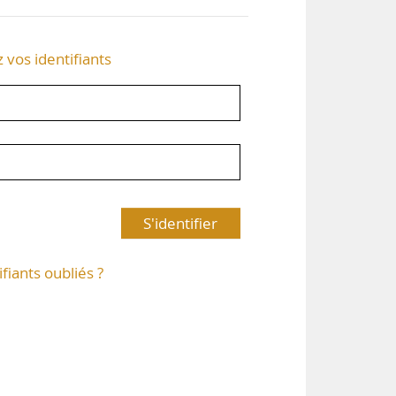
z vos identifiants
S'identifier
ifiants oubliés ?