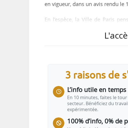
en vigueur, dans un avis rendu le 
En l’espèce, la Ville de Paris p
régime de preuve de l’usage du b
L'accè
prononcer des amendes à l’endroi
ayant fait l’objet d’un changeme
vigueur de la loi. Le changemen
d’amende.
3 raisons de 
Avant la loi Le Meur, pour fair
illégal du bien, une…
L’info utile en temps 
En 10 minutes, faites le tour 
secteur. Bénéficiez du trava
expérimentée.
100% d’info, 0% de 