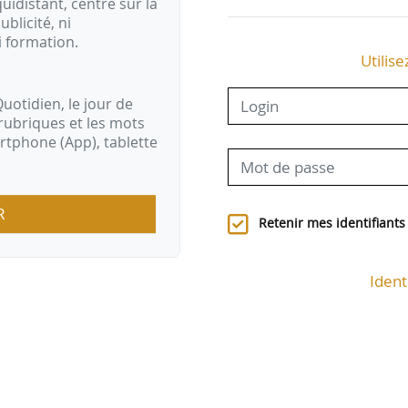
idistant, centré sur la
ublicité, ni
i formation.
Utilise
uotidien, le jour de
rubriques et les mots
artphone (App), tablette
R
Retenir mes identifiants
Ident