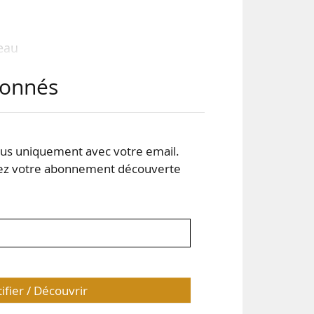
eau
our
abonnés
 et
 en
00€
s uniquement avec votre email.
 votre abonnement découverte
age
tifier / Découvrir