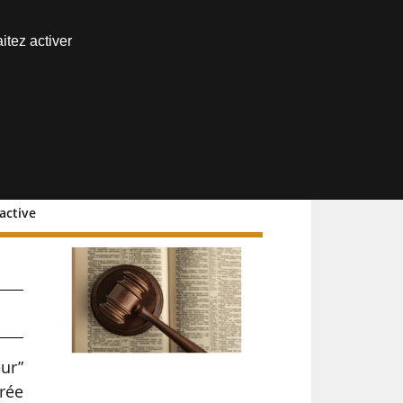
Nous joindre
itez activer
Espace abonné
active
eur”
trée