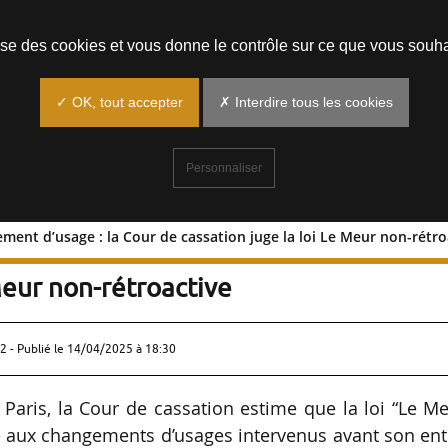
Prendre un rendez-vous
lise des cookies et vous donne le contrôle sur ce que vous souha
✓ OK, tout accepter
✗ Interdire tous les cookies
Personnaliser
ent d’usage : la Cour de cassation juge la loi Le Meur non-rétro
changement d’usage : la Cour de
Meur non-rétroactive
2 - Publié le
14/04/2025 à 18:30
e Paris, la Cour de cassation estime que la loi “Le M
e aux changements d’usages intervenus avant son en