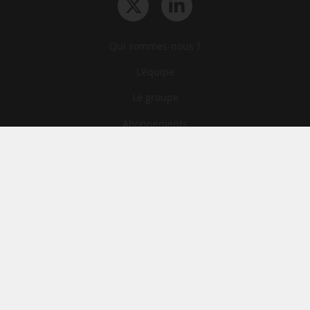
Qui sommes-nous ?
L‘équipe
Le groupe
Abonnements
Contact
Archives
CGA
Mentions légales
Confidentialité
Cookies