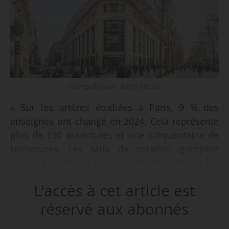
Champs-Élysées - © PCA Stream
« Sur les artères étudiées à Paris, 9 % des
enseignes ont changé en 2024. Cela représente
plus de 150 ouvertures et une cinquantaine de
fermetures. Les taux de rotation grimpent
er
même à 22 % rue François 1
et 21 % sur les
boulevards de la Madeleine et des Capucines »,
L'accès à cet article est
selon une étude du cabinet de conseil en
immobilier Knight Frank publié le 15/04/2025.
réservé aux abonnés