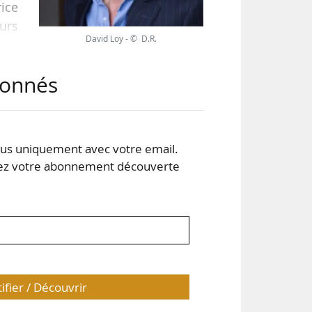
ice
ours
David Loy - © D.R.
abonnés
ent
 et
z GL
s uniquement avec votre email.
 votre abonnement découverte
, de
tifier / Découvrir