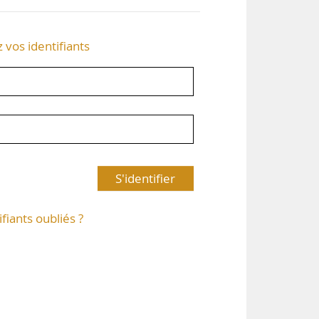
z vos identifiants
S'identifier
ifiants oubliés ?