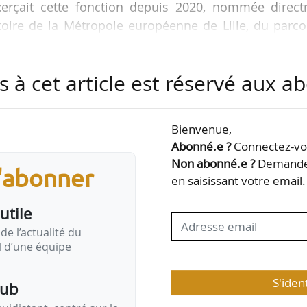
xerçait cette fonction depuis 2020, nommée directr
toire de la Métropole européenne de Lille, du parc
e Vilogia, le 06/01/2025.
s à cet article est réservé aux 
eaux), en Économie (Paris Nanterre) et en managem
oy occupait la fonction de directeur communication
s 2019. Il a notamment été directeur de projets che
Bienvenue,
 marketing chez The Conran Shop (2000-2009).
Abonné.e ?
Connectez-vou
Non abonné.e ?
Demandez
s'abonner
iloter le développement immobilier sur ce territoire
en saisissant votre email.
utile
de l’actualité du
il d’une équipe
S'iden
pub