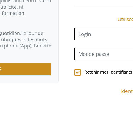
idistant, centré sur la
ublicité, ni
i formation.
Utilise
uotidien, le jour de
rubriques et les mots
artphone (App), tablette
R
Retenir mes identifiants
Ident