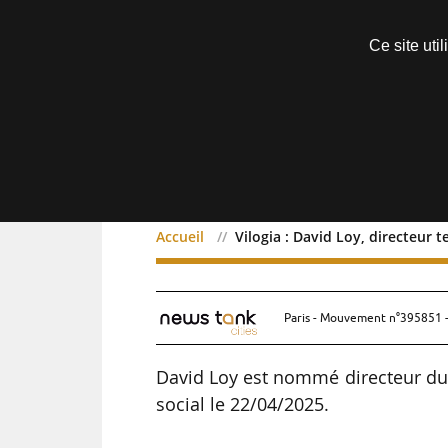
Découvrir sans engagement
Ce site uti
Menu
Accueil
Vilogia : David Loy, directeur te
Vilogia : David Loy, direc
Paris - Mouvement n°395851 -
David Loy est nommé directeur du te
social le 22/04/2025.