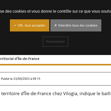
Prendre un rendez-vous
lise des cookies et vous donne le contrôle sur ce que vous souha
✓ OK, tout accepter
✗ Interdire tous les cookies
Personnaliser
rritorial d’Île-de-France
teur territorial d’Île-de-France
 Publié le
23/04/2025 à 09:15
rritoire d’Île-de-France chez Vilogia, indique le bail