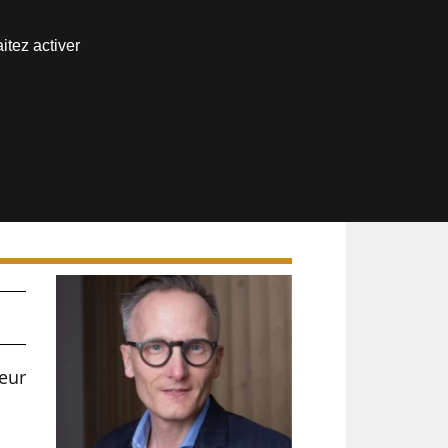
Nous joindre
itez activer
Espace abonné
leur