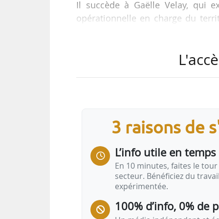
Il succède à Gaëlle Velay, qui e
opérationnelle en charge du terri
clients et des politiques sociales d
L'accè
Diplômé en Marketing (IUT de Sc
stratégique (HEC Paris), David L
relation clients de Vilogia depui
Events (2011-2016) et responsable
3 raisons de 
« David Loy aura pour mission de p
renforcer les…
L’info utile en temps 
En 10 minutes, faites le tour 
secteur. Bénéficiez du trava
expérimentée.
100% d’info, 0% de 