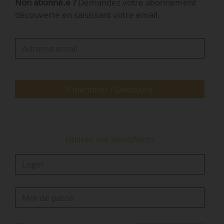
Non abonné.e ?
Demandez votre abonnement
Seules quatre communes ne sont ni membres
découverte en saisissant votre email.
d’un EPCI à fiscalité propres, ni de la Métropole
de Lyon. Ce sont les îles mono-communales de
France métropolitaine qui bénéficient d’une
dérogation législative : l’île d’Yeu, l’île de Bréhat,
l’île de Sein et l’île d’Ouessant », indique la
DGCL.
S'identifier / Découvrir
Le…
Utilisez vos identifiants