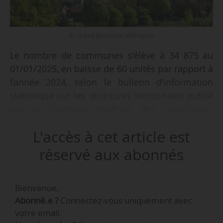
© Grand Besançon Métropole
Le nombre de communes s’élève à 34 875 au
01/01/2025, en baisse de 60 unités par rapport à
l’année 2024, selon le bulletin d’information
statistique sur les structures territoriales publié
par la Direction générale des collectivités
locales, le 18/04/2025.
L'accès à cet article est
« La baisse du nombre de communes françaises
réservé aux abonnés
s’accélère en 2024. La quasi-totalité des
communes est regroupée au sein
Bienvenue,
d’établissements publics de coopération
Abonné.e ?
Connectez-vous uniquement avec
intercommunale à fiscalité fiscalité propre pour
votre email.
la conduire de projets locaux communes.