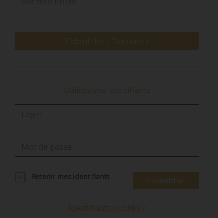
représentations théâtrales, des concerts ou des
balades historiques », indique le ministère de la
Culture.
S'identifier / Découvrir
« Des monuments emblématiques aux
constructions…
Utilisez vos identifiants
Retenir mes identifiants
S'identifier
Identifiants oubliés ?