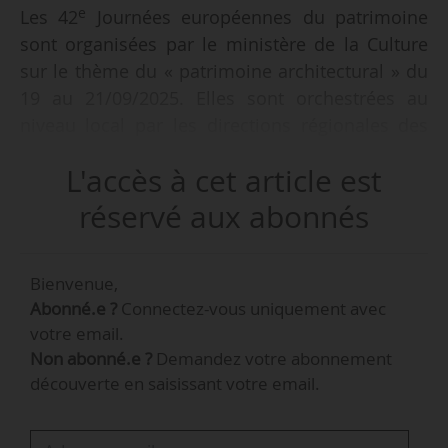
e
Les 42
Journées européennes du patrimoine
sont organisées par le ministère de la Culture
sur le thème du « patrimoine architectural » du
19 au 21/09/2025. Elles sont orchestrées au
niveau local par les directions régionales des
affaires culturelles.
L'accès à cet article est
« Organisées depuis 1984, les Journées
réservé aux abonnés
européennes du patrimoine renouvellent
chaque année leur promesse : ouvrir
Bienvenue,
exceptionnellement au public des milliers de
Abonné.e ?
Connectez-vous uniquement avec
bâtiments et d’espaces le plus souvent dérobés
votre email.
aux regards. Pour accompagner ces ouvertures,
Non abonné.e ?
Demandez votre abonnement
différentes animations sont proposées : des
découverte en saisissant votre email.
visites guidées aux circuits à thème, en passant
par des démonstrations de savoir-faire, des