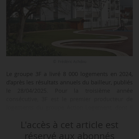
© Frédéric Achdou
Le groupe 3F a livré 8 000 logements en 2024,
d’après les résultats annuels du bailleur, publiés
le 28/04/2025. Pour la troisième année
consécutive, 3F est le premier producteur de
logements du groupe Action Logement, dont il
contribue à hauteur de 26 % de la production.
L'accès à cet article est
Le bailleur a également mis 11 000 logements
réservé aux abonnés