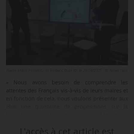
Pierre-Marie Perrin (G) et Frédéric Dabi (D) le 29/04/2025 - © News Tank
« Nous avons besoin de comprendre les
attentes des Français vis-à-vis de leurs maires et
en fonction de cela, nous voulons présenter aux
élus une quinzaine de propositions sur la
transition énergétique qu’ils pourront intégrer à
leurs programmes de campagne pour les
L'accès à cet article est
élections municipales de 2026 », déclare Pierre-