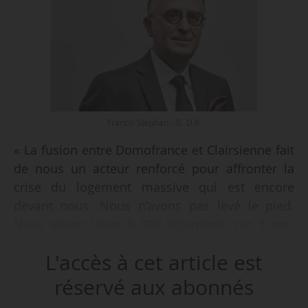
Francis Stephan - © D.R.
« La fusion entre Domofrance et Clairsienne fait
de nous un acteur renforcé pour affronter la
crise du logement massive qui est encore
devant nous. Nous n’avons pas levé le pied.
Nous allons livrer 8 000 logements sur 3 ans.
Pour maintenir ce niveau de production, nous
L'accès à cet article est
puisons massivement dans nos réserves, nous
avons fait des efforts pour réduire de 10 % nos
réservé aux abonnés
coûts de gestion et nous avons une politique de