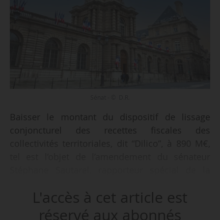
Sénat - © D.R.
Baisser le montant du dispositif de lissage
conjoncturel des recettes fiscales des
collectivités territoriales, dit “Dilico”, à 890 M€,
tel est l’objet de l’amendement du sénateur
Stéphane Sautarel, rapporteur spécial de la
mission Relations avec les collectivités
L'accès à cet article est
territoriales, approuvé lors d’une réunion de la
commission des finances du Sénat le
réservé aux abonnés