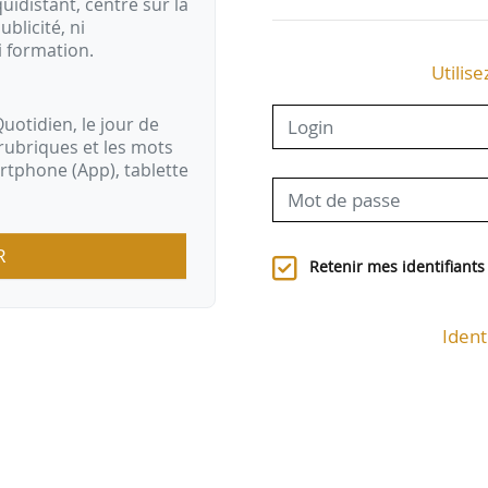
idistant, centré sur la
ublicité, ni
i formation.
Utilise
uotidien, le jour de
rubriques et les mots
artphone (App), tablette
R
Retenir mes identifiants
Ident