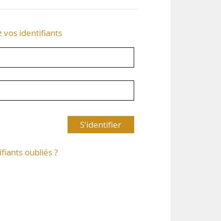
z vos identifiants
S'identifier
ifiants oubliés ?