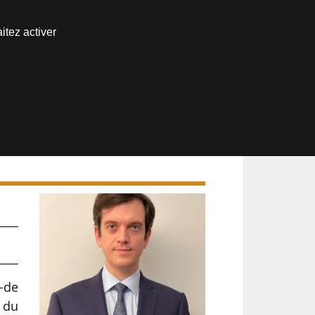
Nous joindre
itez activer
Espace abonné
e-de
 du