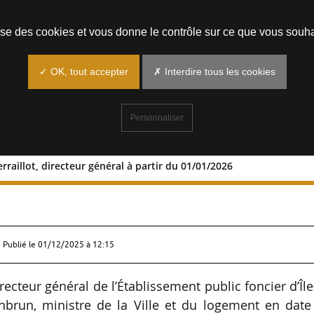
Prendre un rendez-vous
lise des cookies et vous donne le contrôle sur ce que vous souha
✓ OK, tout accepter
✗ Interdire tous les cookies
Personnaliser
erraillot, directeur général à partir du 01/01/2026
aume Terraillot, directeur général à
 Publié le
01/12/2025 à 12:15
ecteur général de l’Établissement public foncier d’Îl
anbrun, ministre de la Ville et du logement en date