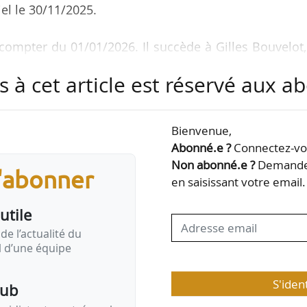
iel le 30/11/2025.
 compter du 01/01/2026. Il succède à Gilles Bouvelot
s à cet article est réservé aux 
général adjoint de l’Epfif depuis 2021. Diplômé de l’É
nale des Ponts-et-Chaussées, il a été chef de burea
Bienvenue,
u routier national au ministère des Transports de 2
Abonné.e ?
Connectez-vou
 service en charge de l’aménagement, de la planifica
Non abonné.e ?
Demandez
s'abonner
on départementale des territoires de Seine-et-Marn
en saisissant votre email.
utile
de l’actualité du
il d’une équipe
S'iden
pub