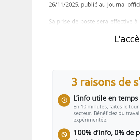
26/11/2025, publié au Journal offic
Sa prise de poste sera effective à
fonction depuis 2006.
L'accè
Guillaume Terraillot est directeur 
polytechnique et de l’École natio
charge de l’aménagement du résea
à 2013. Il a également été chef du
3 raisons de 
et de la prospective à la directi
2013…
L’info utile en temps 
En 10 minutes, faites le tour 
secteur. Bénéficiez du trava
expérimentée.
100% d’info, 0% de 