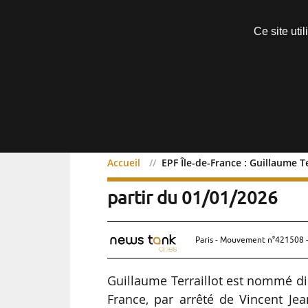
Découvrir sans engagement
Ce site uti
Menu
Accueil
EPF Île-de-France : Guillaume T
EPF Île-de-France : Guill
partir du 01/01/2026
Paris - Mouvement n°421508 -
Guillaume Terraillot est nommé dir
France, par arrêté de Vincent Je