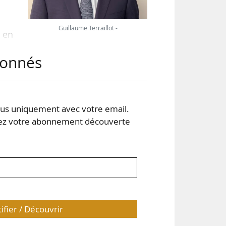
Guillaume Terraillot -
, en
abonnés
cole
u en
010
s uniquement avec votre email.
tion
 votre abonnement découverte
e de
tifier / Découvrir