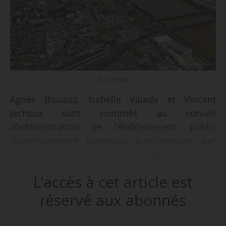
© Cerema
Agnès Bouaziz, Isabelle Valade et Vincent
Jechoux sont nommés au conseil
d’administration de l’établissement public
d’aménagement Bordeaux Euratlantique, par
deux arrêtés publiés au Journal officiel du
30/11/2025.
L'accès à cet article est
• Agnès Bouaziz est nommée représentante de
réservé aux abonnés
l’État au titre du logement, en qualité de
suppléante. Elle occupe le poste de responsable