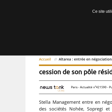
Découvrir sans engagement
Ce site uti
Menu
Accueil
Altarea : entrée en négociation
Altarea : entrée en négoc
cession de son pôle rési
Paris - Actualité n°421590 - P
Stella Management entre en négoc
des sociétés Nohée, Sopregi et S