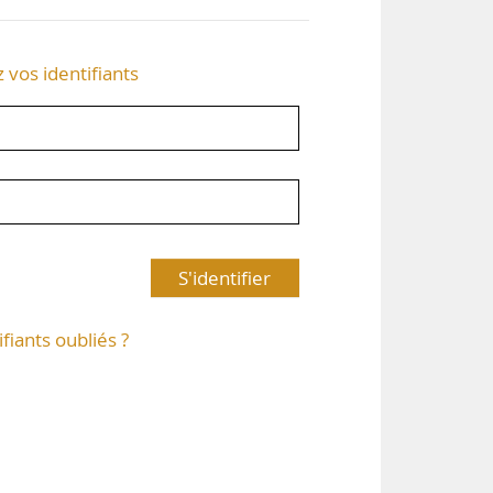
z vos identifiants
S'identifier
ifiants oubliés ?