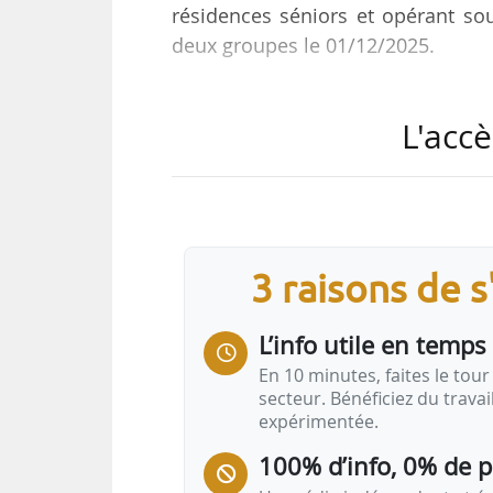
résidences séniors et opérant so
deux groupes le 01/12/2025.
Ces trois sociétés représent
L'accè
développement. Avec 36 résiden
d’opérer 44 résidences séniors d’ic
cinq ans. La société affiche un chif
Sopregi et Sopregim sont deux s
3 raisons de 
affichent des chiffres d’affaires
précise à News Tank…
L’info utile en temps 
En 10 minutes, faites le tour 
secteur. Bénéficiez du trava
expérimentée.
100% d’info, 0% de 