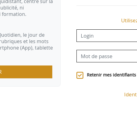
idistant, centré sur la
ublicité, ni
i formation.
Utilise
uotidien, le jour de
rubriques et les mots
artphone (App), tablette
R
Retenir mes identifiants
Ident