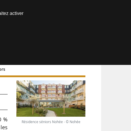
Nous joindre
itez activer
Espace abonné
ors
0 %
Résidence séniors Nohée - © Nohée
les