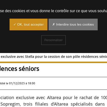
Prendre un rendez-vous
lise des cookies et vous donne le contrôle sur ce que vous souha
✓ OK, tout accepter
✗ Interdire tous les cookies
Personnaliser
 exclusive avec Stella pour la cession de son pôle résidences séni
iation exclusive avec Stella pour la
dences séniors
ublié le
01/12/2025 à 18:00
iation exclusive avec Altarea pour le rachat de 10
opregim, trois filiales d’Altarea spécialisés dans 