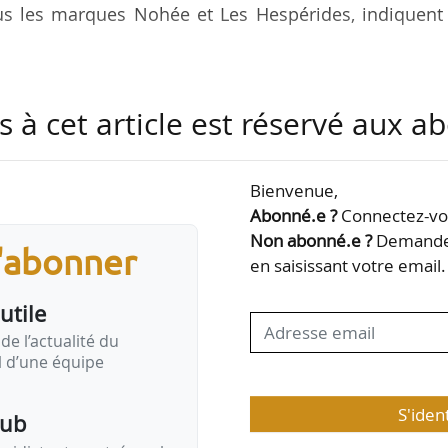
us les marques Nohée et Les Hespérides, indiquent 
ent 60 résidences séniors en exploitation ou
s à cet article est réservé aux 
ces en activité début 2025, Nohée a pour ambit
i 2026 et de proposer 2 500 logements à la location d
fre d’affaires de 58,3 M€ en 2023.
Bienvenue,
Abonné.e ?
Connectez-vou
ociétés rachetées par Altarea en novembre 2023. El
Non abonné.e ?
Demandez
s'abonner
 de respectivement 2,44 M€ et 1,51 M€ en 2024. Alt
en saisissant votre email.
utile
de l’actualité du
il d’une équipe
S'iden
pub