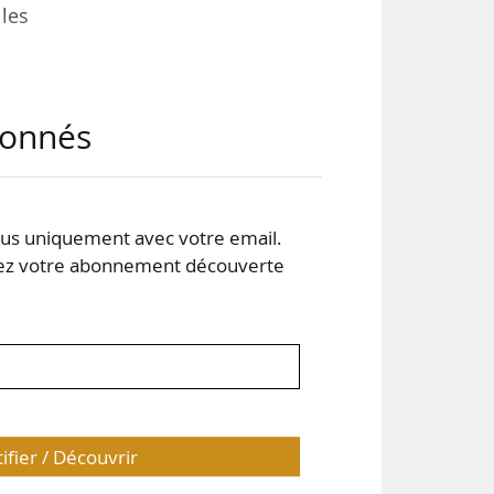
les
 en
abonnés
ion
’ici
s uniquement avec votre email.
les
 votre abonnement découverte
area
tifier / Découvrir