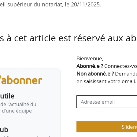
eil supérieur du notariat, le 20/11/2025.
au T3 2025 est de 126,3 points (+0,72 % par rapport a
s à cet article est réservé aux 
2025 est de 127,3 points (-0,16 % par rapport au T1 202
Bienvenue,
, l’indice des prix des logements anciens est en ha
Abonné.e ?
Connectez-vou
cutif : +0,7 % au troisième trimestre 2025, après +0
Non abonné.e ?
Demandez
s'abonner
augmentent de 1,3 % pour les appartements et de 0,
en saisissant votre email.
utile
transactions réalisées…
de l’actualité du
il d’une équipe
S'iden
pub