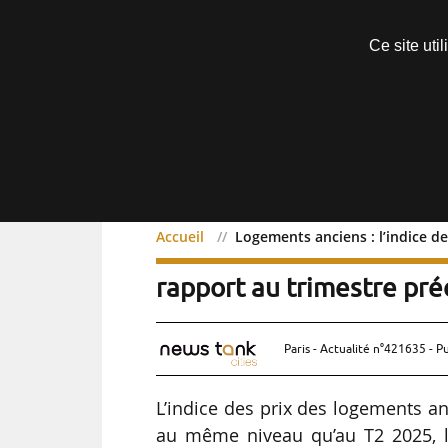
Découvrir sans engagement
Ce site uti
Menu
Accueil
Logements anciens : l’indice d
Logements anciens : l’ind
rapport au trimestre pr
Paris - Actualité n°421635 - P
L’indice des prix des logements an
au même niveau qu’au T2 2025, l