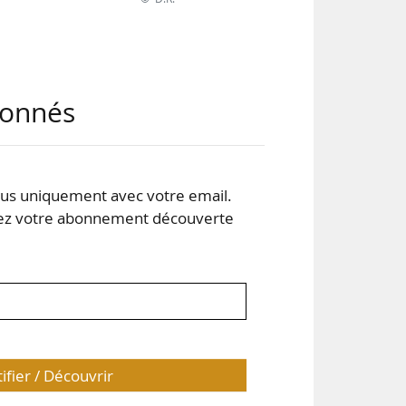
u T1
abonnés
5).
usse
s uniquement avec votre email.
,5 %
 votre abonnement découverte
2 %
tifier / Découvrir