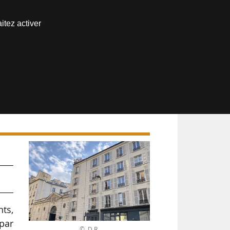
Nous joindre
itez activer
Espace abonné
nts,
par
© D.R.