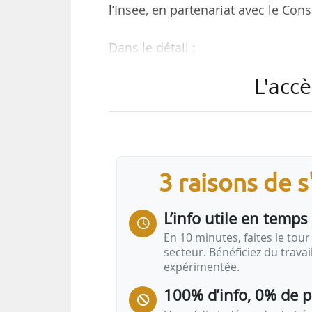
l’Insee, en partenariat avec le Cons
Dans le détail :
• pour les appartements, l’indice 
L'accè
2025) ;
• pour les maisons, l’indice au T3 
Sur un an (du T3 2024 au T3 2025)
pour le troisième trimestre consé
3 raisons de 
au T2 et +0,3 % au T1. Les prix 
pour les maisons.
L’info utile en temps 
Fin septembre 2025, le nombre de 
En 10 minutes, faites le tour 
secteur. Bénéficiez du trava
expérimentée.
100% d’info, 0% de 