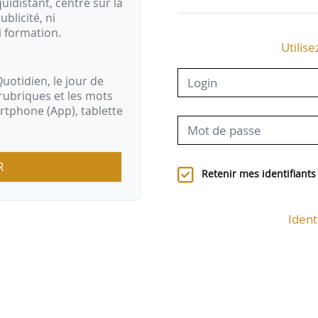
idistant, centré sur la
ublicité, ni
i formation.
Utilise
uotidien, le jour de
rubriques et les mots
artphone (App), tablette
R
Retenir mes identifiants
Ident