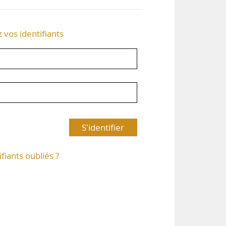
z vos identifiants
S'identifier
ifiants oubliés ?