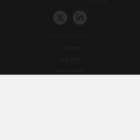
Qui sommes-nous ?
L‘équipe
Le groupe
Abonnements
Contact
Archives
CGA
Mentions légales
Confidentialité