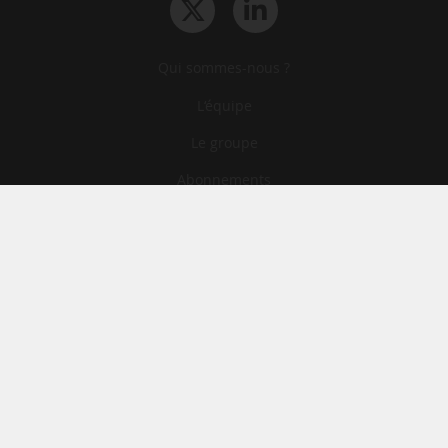
Qui sommes-nous ?
L‘équipe
Le groupe
Abonnements
Contact
Archives
CGA
Mentions légales
Confidentialité
Cookies