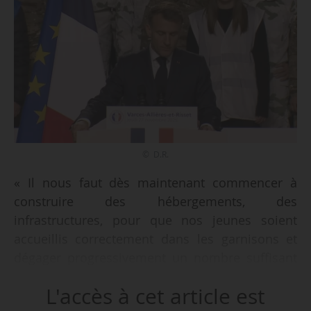
© D.R.
« Il nous faut dès maintenant commencer à
construire des hébergements, des
infrastructures, pour que nos jeunes soient
accueillis correctement dans les garnisons et
dégager progressivement un nombre suffisant
de cadres pour former et commander ces
L'accès à cet article est
jeunes. Cet effort de défense sera financé par