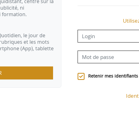
idistant, centré sur la
ublicité, ni
i formation.
Utilise
uotidien, le jour de
rubriques et les mots
artphone (App), tablette
R
Retenir mes identifiants
Ident