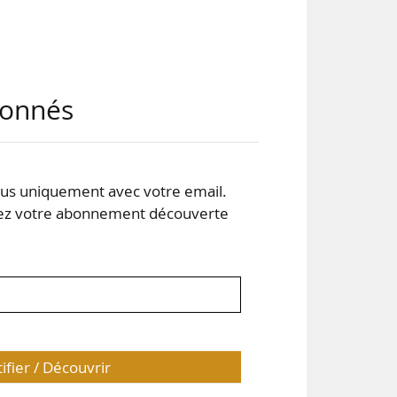
aris
abonnés
e de
ère
s uniquement avec votre email.
une
 votre abonnement découverte
tel
tifier / Découvrir