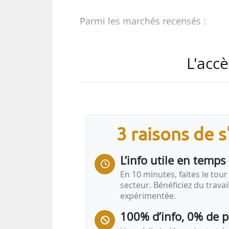
Parmi les marchés recensés :
• Réhabilitation de 68 logements e
L'accè
e
(12
) pour Heneo ;
• Construction de 48 logements so
santé pour la Résidence « Les M
Habitat ;
• Appel à projets pour la réalis
3 raisons de 
de Beauvallon (Rhône) pour l’Epora
• Réhabilitation d’un ensemble 
L’info utile en temps 
(Loiret) pour LogemLoiret ;
• Finalisation de la révision génér
En 10 minutes, faites le tour 
secteur. Bénéficiez du trava
expérimentée.
100% d’info, 0% de 