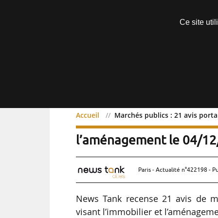
Découvrir sans engagement
Ce site uti
Menu
Accueil
Marchés publics : 21 avis port
Marchés publics : 21 avis
l’aménagement le 04/1
Paris - Actualité n°422198 - P
News Tank recense 21 avis de m
visant l’immobilier et l’aménageme