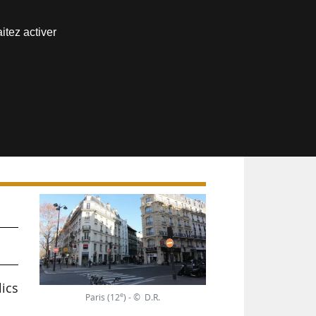
Nous joindre
itez activer
Espace abonné
ics
e
Paris (12
) - © D.R.