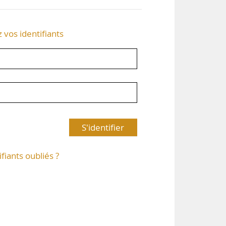
z vos identifiants
S'identifier
ifiants oubliés ?