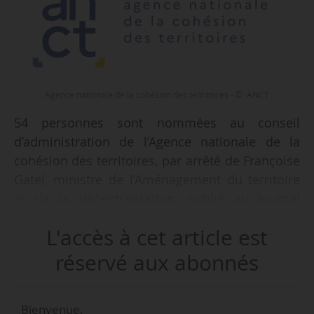
Agence nationale de la cohésion des territoires - © ANCT
54 personnes sont nommées au conseil
d’administration de l’Agence nationale de la
cohésion des territoires, par arrêté de Françoise
Gatel, ministre de l’Aménagement du territoire
et de la décentralisation, publié au Journal
officiel le 05/12/2025.
L'accès à cet article est
Parmi ces 54 personnes sont nommées au titre
réservé aux abonnés
de l’État :
Sur proposition du ministre chargé de
Bienvenue,
l’aménagement du territoire :