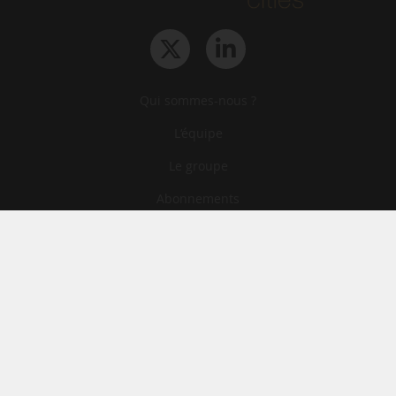
Qui sommes-nous ?
L‘équipe
Le groupe
Abonnements
Contact
Archives
CGA
Mentions légales
Confidentialité