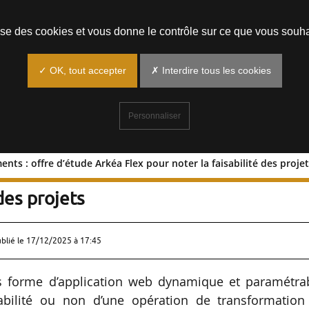
Prendre un rendez-vous
lise des cookies et vous donne le contrôle sur ce que vous souha
✓ OK, tout accepter
✗ Interdire tous les cookies
Personnaliser
ts : offre d’étude Arkéa Flex pour noter la faisabilité des proje
 logements : offre d’étude Arkéa Flex
des projets
ublié le
17/12/2025 à 17:45
 forme d’application web dynamique et paramétrab
abilité ou non d’une opération de transformation