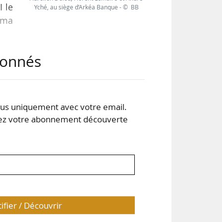
I le
Yché, au siège d’Arkéa Banque - © BB
ama
abonnés
age,
être
ille
able
s uniquement avec votre email.
 votre abonnement découverte
tifier / Découvrir