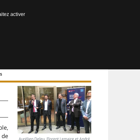
Nous joindre
itez activer
Espace abonné
ts
le,
 de
Aurélien Deleu, Florent Lemaire et André