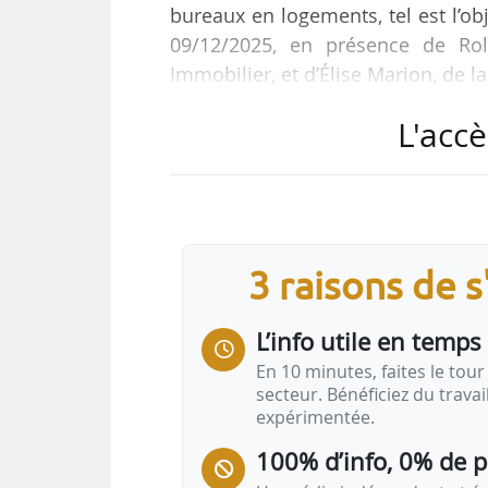
bureaux en logements, tel est l’obj
09/12/2025, en présence de Ro
Immobilier, et d’Élise Marion, de la
L'accè
L’outil d’analyse adresse les collec
les sociétés de gestion… « La phas
trop coûteuse. C’est pourquoi nous
d’analyse qui aboutit à une note.
n’est pas…
3 raisons de 
L’info utile en temps 
En 10 minutes, faites le tour 
secteur. Bénéficiez du trava
expérimentée.
100% d’info, 0% de 