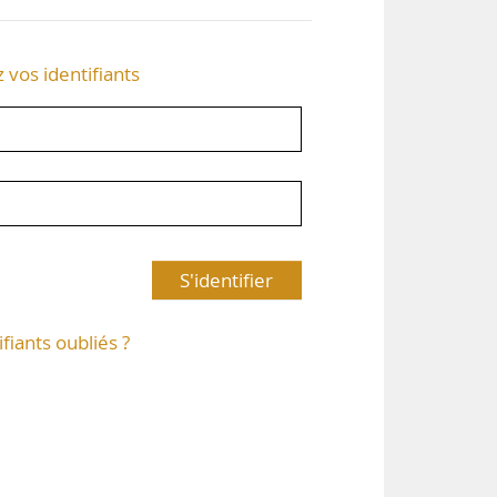
z vos identifiants
S'identifier
ifiants oubliés ?