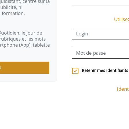
idistant, centré sur la
ublicité, ni
i formation.
Utilise
uotidien, le jour de
rubriques et les mots
artphone (App), tablette
R
Retenir mes identifiants
Ident