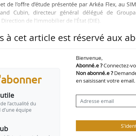
et de l’offre d’étude présentée par Arkéa Flex, au SIM
land Cubin, directeur général délégué de Group
 Direction de l’immobilier de l’État (DIE).
s à cet article est réservé aux 
tivités territoriales, les foncières, les maîtres d’ouvr
e de diagnostic est cruciale. Mais elle ne doit pas 
 proposons cet outil d’aide à la décision avec une gr
Bienvenue,
 Le passage d’une surface utile à une surface utilis
Abonné.e ?
Connectez-vou
Non abonné.e ?
Demandez
s'abonner
en saisissant votre email.
utile
de l’actualité du
il d’une équipe
S'iden
pub