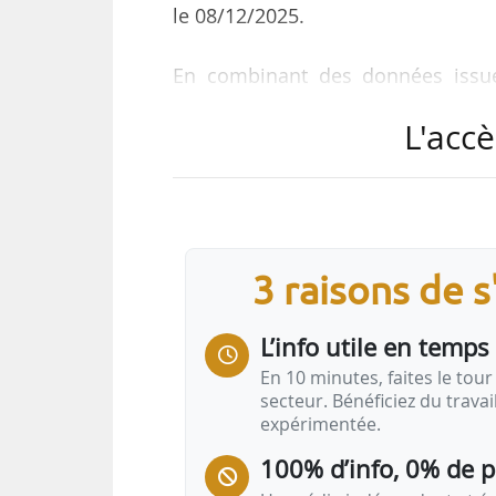
le 08/12/2025.
En combinant des données issues
document propose une série de car
L'accè
interrégionale. « L’enjeu de l’Atl
qui s’annoncent, avant les élect
nouvellement élus en mars 2026 
d’Icade Promotion, à News Tank le
3 raisons de 
L’Atlas est préfacé par Valérie 
Logement, et Nicolas Joly, directe
L’info utile en temps 
En 10 minutes, faites le tour 
secteur. Bénéficiez du trava
expérimentée.
100% d’info, 0% de 