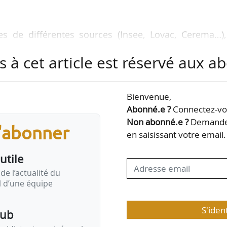
 de différentes sources (Insee, Lovac, Cerema…),
tographies sur le parc du logement français à l’éch
s à cet article est réservé aux 
as du logement est de mettre en perspective les tenda
ions municipales, afin d’outiller les élus qui ser
», déclare Charles-Emmanuel Kühne, directeur géné
Bienvenue,
 04/12/2025.
Abonné.e ?
Connectez-vou
Non abonné.e ?
Demandez
s'abonner
Létard, députée (UDI) du Nord et ancienne ministre
en saisissant votre email.
ur…
utile
de l’actualité du
il d’une équipe
S'iden
pub