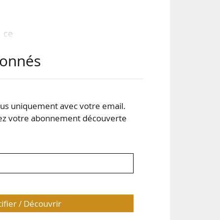
 ce
elle
abonnés
nces
ont
ral
s uniquement avec votre email.
 votre abonnement découverte
 du
tifier / Découvrir