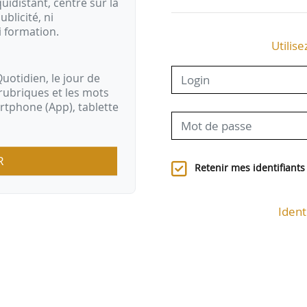
idistant, centré sur la
ublicité, ni
i formation.
Utilise
uotidien, le jour de
rubriques et les mots
artphone (App), tablette
R
Retenir mes identifiants
Ident