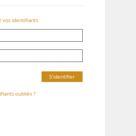
z vos identifiants
S'identifier
ifiants oubliés ?