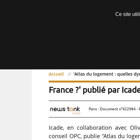
Découvrir sans engagement
Ce site uti
Menu
Accueil
'Atlas du logement : quelles dy
'Atlas du logement : quel
France ?' publié par Ica
Paris - Document n°422984 - 
Icade, en collaboration avec Oliv
conseil OPC, publie “Atlas du loge