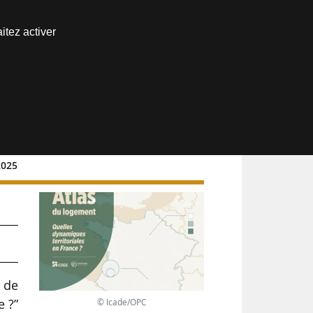
Nous joindre
itez activer
Espace abonné
2025
t de
e ?”
© Icade/OPC