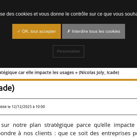
Prendre un rendez-vous
lise des cookies et vous donne le contrôle sur ce que vous souha
✓ OK, tout accepter
✗ Interdire tous les cookies
Personnaliser
atégique car elle impacte les usages » (Nicolas Joly, Icade)
lan stratégique car elle impacte les
cade)
ublié le
12/12/2025 à 10:00
era sur notre plan stratégique parce qu’elle impacte
pondre à nos clients : que ce soit des entreprises 