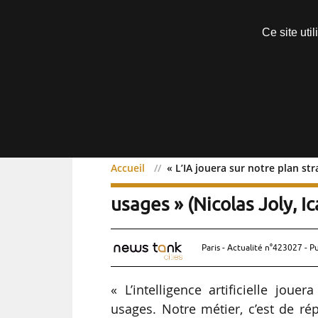
Découvrir sans engagement
Ce site uti
Menu
Accueil
« L’IA jouera sur notre plan str
« L’IA jouera sur notre p
usages » (Nicolas Joly, I
Paris - Actualité n°423027 - P
« L’intelligence artificielle jou
usages. Notre métier, c’est de ré