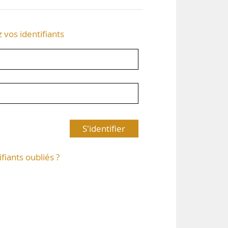
z vos identifiants
S'identifier
ifiants oubliés ?