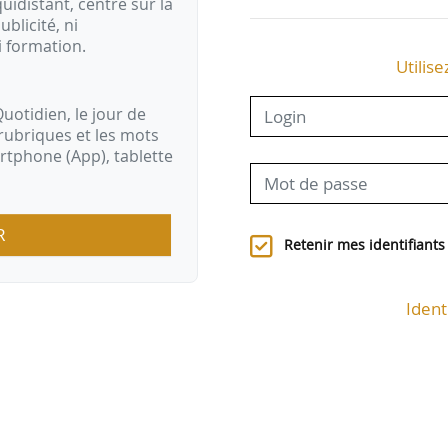
idistant, centré sur la
ublicité, ni
i formation.
Utilise
uotidien, le jour de
rubriques et les mots
artphone (App), tablette
R
Retenir mes identifiants
Ident