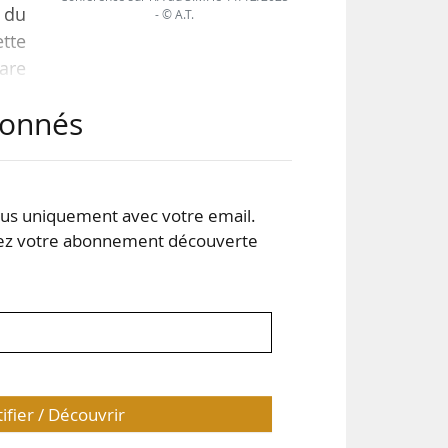
 du
- © A.T.
tte
lare
25.
abonnés
nous
A et
s uniquement avec votre email.
 votre abonnement découverte
tifier / Découvrir