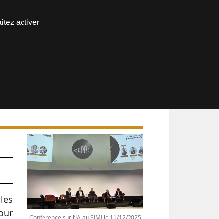
Nous joindre
itez activer
Espace abonné
 les
pour
Conférence sur l’IA au SIMI le 11/12/2025