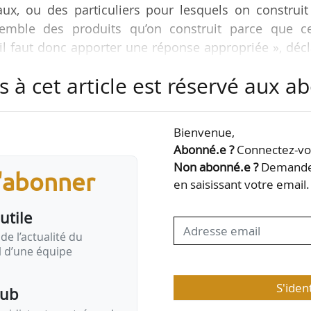
aux, ou des particuliers pour lesquels on construit
semble des produits qu’on construit parce que ce
 il faut donc apporter une réponse appropriée », déc
ade, lors d’une conférence sur l’IA au SIMI le 11/12/20
s à cet article est réservé aux 
 positionnement, l’IA va jouer sur la manière dont 
 dont on construit le logement, en y intégrant l’I
Bienvenue,
 contraire, il y a plus d’humain et d’échanges. …
Abonné.e ?
Connectez-vou
Non abonné.e ?
Demandez
s'abonner
en saisissant votre email.
utile
de l’actualité du
il d’une équipe
S'iden
pub