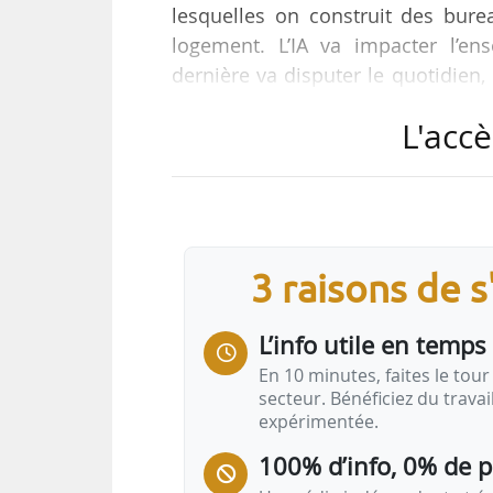
lesquelles on construit des bure
logement. L’IA va impacter l’en
dernière va disputer le quotidien,
Nicolas Joly, directeur général d’Ic
L'accè
« En termes de portefeuille et de
construisons le bureau de demain,
aussi en créant des endroits où, au
3 raisons de 
L’info utile en temps 
En 10 minutes, faites le tour 
secteur. Bénéficiez du trava
expérimentée.
100% d’info, 0% de 