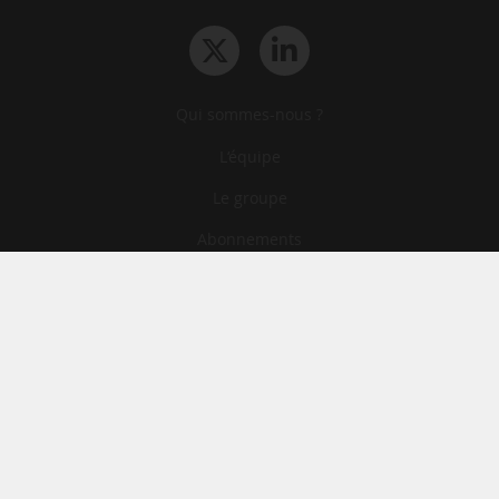
Qui sommes-nous ?
L‘équipe
Le groupe
Abonnements
Contact
Archives
CGA
Mentions légales
Confidentialité
Cookies