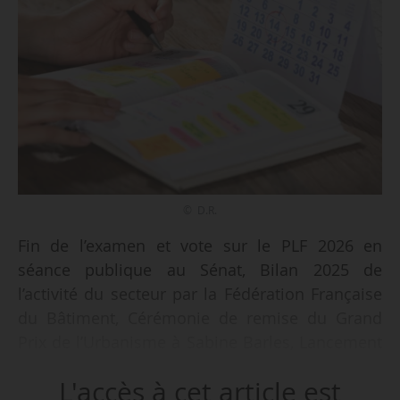
© D.R.
Fin de l’examen et vote sur le PLF 2026 en
séance publique au Sénat, Bilan 2025 de
l’activité du secteur par la Fédération Française
du Bâtiment, Cérémonie de remise du Grand
Prix de l’Urbanisme à Sabine Barles, Lancement
de “Deuxième acte”, démarche d’accélération de
L'accès à cet article est
la transformation des zones commerciales,