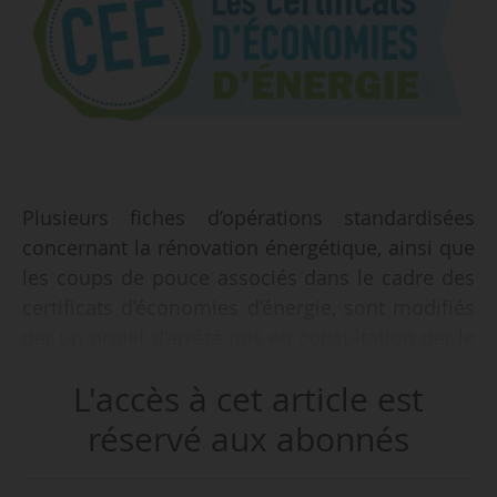
Plusieurs fiches d’opérations standardisées
concernant la rénovation énergétique, ainsi que
les coups de pouce associés dans le cadre des
certificats d’économies d’énergie, sont modifiés
par un projet d’arrêté mis en consultation par le
ministère de de l’Économie, des finances et de
L'accès à cet article est
la souveraineté industrielle, énergétique et
numérique, du 12/12/2025 au 02/01/2026.
réservé aux abonnés
Les fiches concernant la rénovation d’ampleur