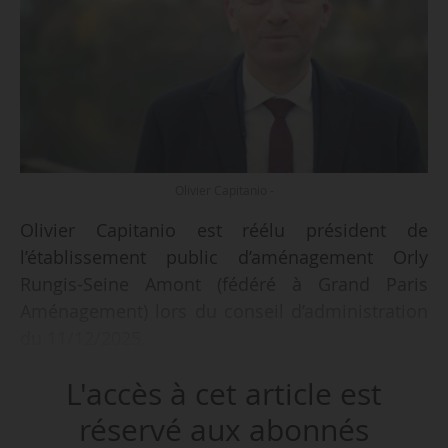
Olivier Capitanio -
Olivier Capitanio est réélu président de
l’établissement public d’aménagement Orly
Rungis-Seine Amont (fédéré à Grand Paris
Aménagement) lors du conseil d’administration
du 11/12/2025.
L'accès à cet article est
Il occupe ce poste depuis le 04/10/2021. Il est
réélu à l’unanimité pour un second mandat
réservé aux abonnés
pour 4 ans.