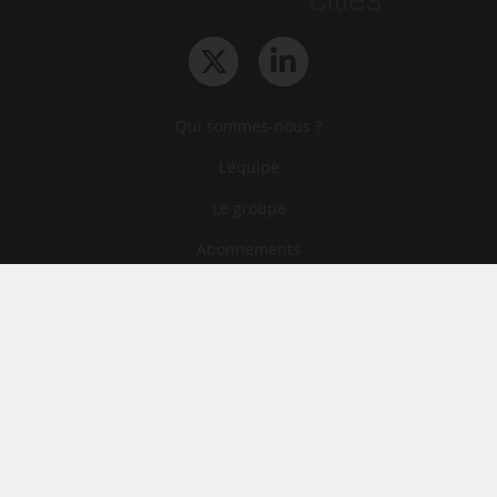
Qui sommes-nous ?
L‘équipe
Le groupe
Abonnements
Contact
Archives
CGA
Mentions légales
Confidentialité