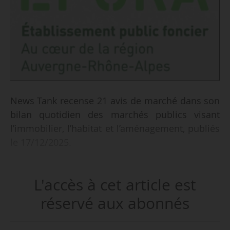
News Tank recense 21 avis de marché dans son
bilan quotidien des marchés publics visant
l’immobilier, l’habitat et l’aménagement, publiés
le 17/12/2025.
Parmi les marchés recensés :
L'accès à cet article est
• mission de maîtrise d’œuvre pour la
construction d’une opération mixte LLS et PSLA
réservé aux abonnés
d’environ 33 logements à Launac (Haute-
Garonne) pour Alteal ;