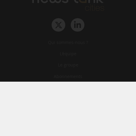
Qui sommes-nous ?
L‘équipe
Le groupe
Abonnements
Contact
Archives
CGA
Mentions légales
Confidentialité