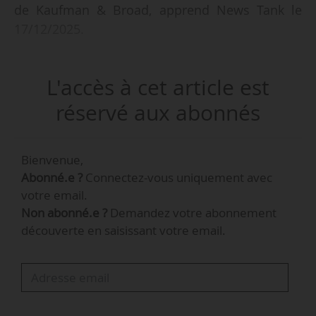
de Kaufman & Broad, apprend News Tank le
17/12/2025.
Elle occupait le poste de responsable du pôle
L'accès à cet article est
des ressources humaines au sein du groupe
Alsei depuis février 2024.
réservé aux abonnés
Kaufman & Broad est un groupe immobilier
Bienvenue,
français, spécialisé dans la promotion, la
Abonné.e ?
Connectez-vous uniquement avec
construction et la vente de logements
votre email.
résidentiels, de bureaux et d’immobilier
Non abonné.e ?
Demandez votre abonnement
commercial. Le groupe est implanté sur
découverte en saisissant votre email.
l’ensemble du territoire français. Il emploie 641
collaborateurs et a réalisé un chiffre d’affaires
de 1 076,8 M€ en 2024. Sa création remonte à
1968.