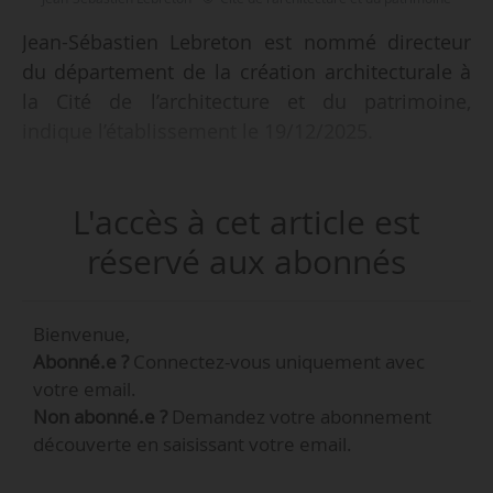
Jean-Sébastien Lebreton est nommé directeur
du département de la création architecturale à
la Cité de l’architecture et du patrimoine,
indique l’établissement le 19/12/2025.
Sa nomination prendra effet le 09/03/2026. Il
L'accès à cet article est
succède à Francis Rambert, premier directeur
du département, en poste de 2004 à 2025.
réservé aux abonnés
Architecte, Jean-Sébastien Lebreton est diplômé
Bienvenue,
de l’École nationale supérieure d’architecture de
Abonné.e ?
Connectez-vous uniquement avec
Versailles en 2011, après des études à l’École
votre email.
nationale supérieure d’architecture de Rennes et
Non abonné.e ?
Demandez votre abonnement
à l’université de Gênes. Il occupe, entre 2011 et
découverte en saisissant votre email.
2025, les fonctions de commissaire d’exposition
puis de directeur des expositions au Pavillon de