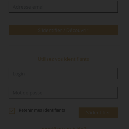
l’Arsenal. En 2018, il enseigne à la Columbia
GSAPP (New York). Depuis 2023, il intervient à
l’École nationale supérieure d’architecture de
Versailles…
S'identifier / Découvrir
Utilisez vos identifiants
Retenir mes identifiants
S'identifier
Identifiants oubliés ?