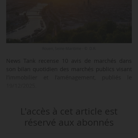
Rouen, Seine-Maritime - © D.R.
News Tank recense 10 avis de marchés dans
son bilan quotidien des marchés publics visant
l’immobilier et l’aménagement, publiés le
19/12/2025.
Parmi les marchés recensés :
L'accès à cet article est
• Construction des futurs bâtiments du service
réservé aux abonnés
territorial d’Haropa Port pour la Direction
territoriale de Rouen (Seine-Maritime) ;