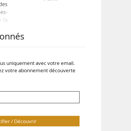
 des
es-
e la
abonnés
tard
is.
rave
s uniquement avec votre email.
 votre abonnement découverte
tifier / Découvrir