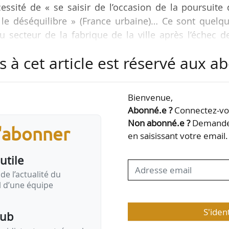
essité de « se saisir de l’occasion de la poursuite
 le déséquilibre » (France urbaine)… Ce sont quelqu
 secteur de la fabrique de la ville après l’échec d
projet de loi de finances pour 2026, le 19/12/2025.
s à cet article est réservé aux 
dants et l’ancienne ministre du Logement Valérie Lé
ent constitue la première préoccupation des França
Bienvenue,
es Français, cette crise freine l’accès à l’emploi, ent
Abonné.e ?
Connectez-vou
Non abonné.e ?
Demandez
s'abonner
en saisissant votre email.
utile
de l’actualité du
il d’une équipe
S'iden
pub