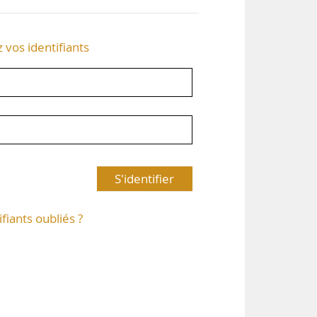
z vos identifiants
S'identifier
ifiants oubliés ?