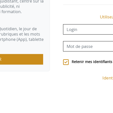
idistant, centré sur la
ublicité, ni
i formation.
Utilise
uotidien, le jour de
rubriques et les mots
artphone (App), tablette
R
Retenir mes identifiants
Ident