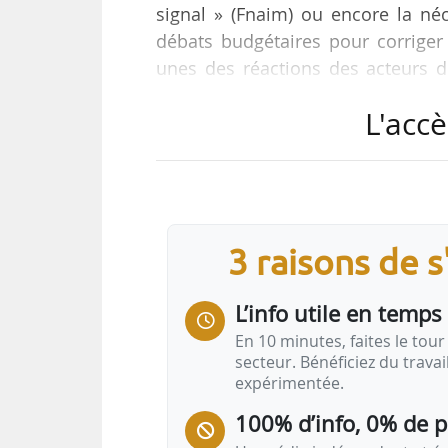
signal » (Fnaim) ou encore la néc
débats budgétaires pour corriger
unes des réactions des acteurs du
commission mixte paritaire sur le 
L'accè
L’Union des démocrates et indépen
rappellent que la crise du logem
« En bloquant les parcours de vie d
la mobilité…
3 raisons de 
L’info utile en temps 
En 10 minutes, faites le tour 
secteur. Bénéficiez du trava
expérimentée.
100% d’info, 0% de 