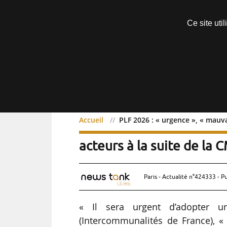
Découvrir sans engagement
Ce site uti
Menu
Accueil
PLF 2026 : « urgence », « mauva
PLF 2026 : « urgence », 
acteurs à la suite de la
Paris - Actualité n°424333 - P
« Il sera urgent d’adopter u
(Intercommunalités de France), «