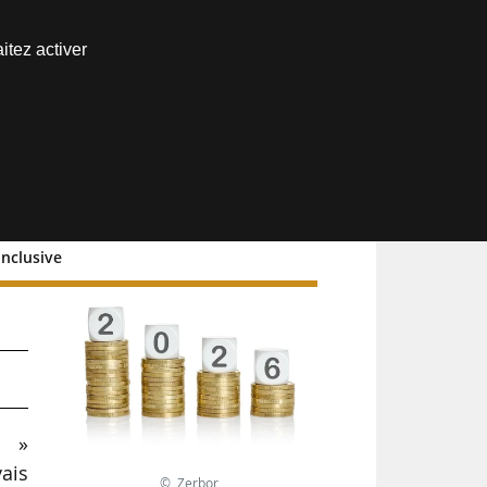
Nous joindre
itez activer
Espace abonné
onclusive
s »
ais
© Zerbor