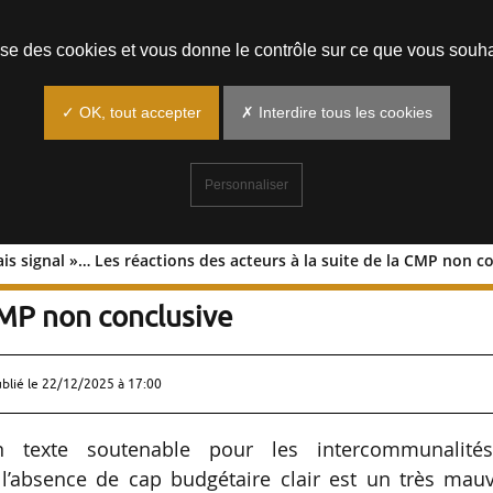
Prendre un rendez-vous
lise des cookies et vous donne le contrôle sur ce que vous souha
✓ OK, tout accepter
✗ Interdire tous les cookies
Personnaliser
is signal »… Les réactions des acteurs à la suite de la CMP non c
« mauvais signal »… Les réactions des
 CMP non conclusive
ublié le
22/12/2025 à 17:00
n texte soutenable pour les intercommunalité
 l’absence de cap budgétaire clair est un très mauv