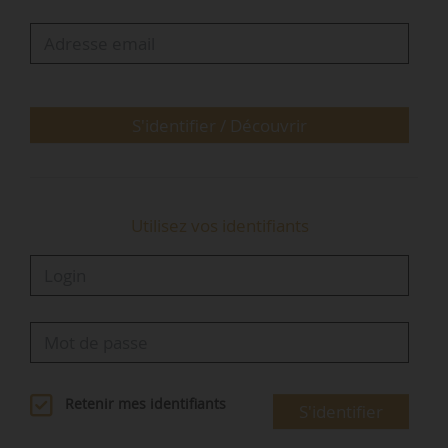
Jules de 2010 à 2017. De 2017 à 2020, Émilie
Sampson est directrice générale adjointe de
Nodi dont elle participe à la création. Elle
intègre Nhood en 2020 comme responsable
de…
S'identifier / Découvrir
Utilisez vos identifiants
Retenir mes identifiants
S'identifier