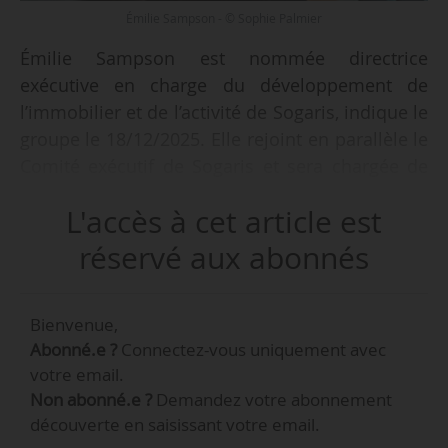
Émilie Sampson - © Sophie Palmier
Émilie Sampson est nommée directrice
exécutive en charge du développement de
l’immobilier et de l’activité de Sogaris, indique le
groupe le 18/12/2025. Elle rejoint en parallèle le
Comité exécutif de Sogaris et sera chargée de
piloter le développement des nouveaux projets
L'accès à cet article est
immobilier et de poursuivre le déploiement de
la stratégie partenariat du groupe.
réservé aux abonnés
Diplômée de la New-York Université, Émilie
Bienvenue,
Sampson était directrice du pôle aménagement
Abonné.e ?
Connectez-vous uniquement avec
de Nhood depuis mars 2023. Elle a commencé
votre email.
sa carrière comme avocate au barreau de New-
Non abonné.e ?
Demandez votre abonnement
York en 2005. Elle est ensuite responsable
découverte en saisissant votre email.
juridique, puis directrice du développement de