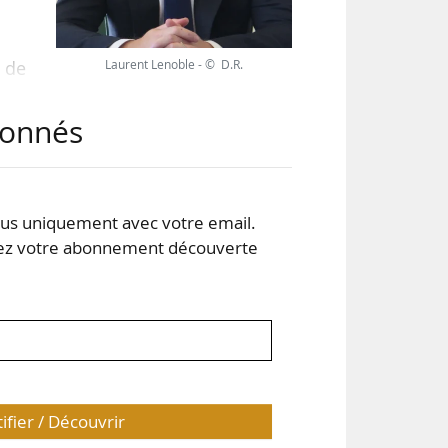
Laurent Lenoble - © D.R.
s de
abonnés
Lyon
ture
ent
s uniquement avec votre email.
ché
 votre abonnement découverte
t de
tifier / Découvrir