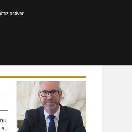
Nous joindre
itez activer
Espace abonné
nu,
 au