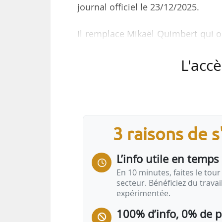
journal officiel le 23/12/2025.
Il remplace Mikaël Quimbert qui o
Sébastien Lecornu depuis septemb
L'accè
Titulaire d’une maîtrise d’Adminis
(Promotion 'Olympe de Gouges'), L
de La Réunion et sous-préfet de
mené une carrière dans la fonct
principal de la préfecture de Haute
3 raisons de 
la Guyane, chargé notamment…
L’info utile en temps 
En 10 minutes, faites le tour 
secteur. Bénéficiez du trava
expérimentée.
100% d’info, 0% de 