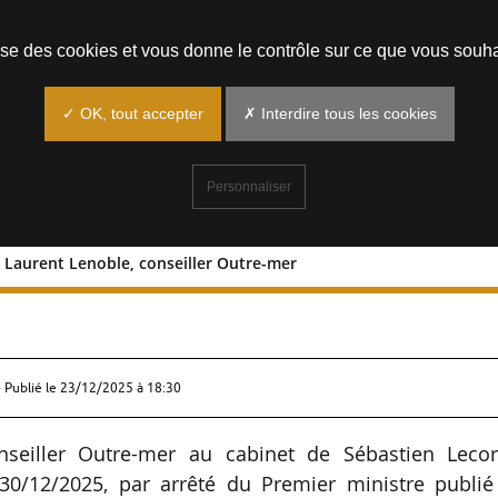
Prendre un rendez-vous
lise des cookies et vous donne le contrôle sur ce que vous souha
✓ OK, tout accepter
✗ Interdire tous les cookies
Personnaliser
 Laurent Lenoble, conseiller Outre-mer
ornu : Laurent Lenoble, conseiller
 Publié le
23/12/2025 à 18:30
eiller Outre-mer au cabinet de Sébastien Lecor
30/12/2025, par arrêté du Premier ministre publié