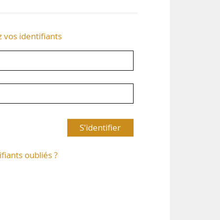
z vos identifiants
S'identifier
ifiants oubliés ?