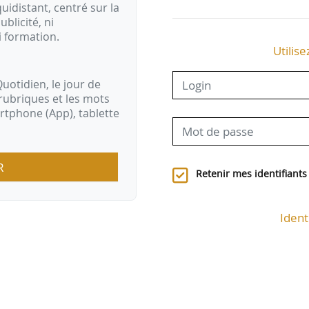
idistant, centré sur la
ublicité, ni
i formation.
Utilise
uotidien, le jour de
rubriques et les mots
artphone (App), tablette
R
Retenir mes identifiants
Ident