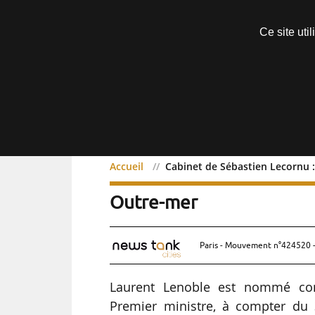
Découvrir sans engagement
Ce site uti
Menu
Accueil
Cabinet de Sébastien Lecornu :
Cabinet de Sébastien Lec
Outre-mer
Paris - Mouvement n°424520 -
Laurent Lenoble est nommé cons
Premier ministre, à compter du 