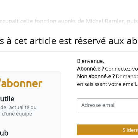
ccupait cette fonction auprès de Michel Barnier, pui
re 2024.
s à cet article est réservé aux 
tration économique et sociale et dîplomé de l’IRA de 
aurent Lenoble était secrétaire général de la préfec
Bienvenue,
 Saint-Denis depuis le 04/09/2023. Il a précédemm
Abonné.e ?
Connectez-vou
ion préfectorale, comme secrétaire général et atta
Non abonné.e ?
Demandez
-Savoie, sous-préfet et directeur de cabinet du préfe
s'abonner
en saisissant votre email.
utile
de l’actualité du
il d’une équipe
S'iden
pub