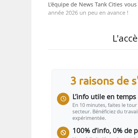
L’équipe de News Tank Cities vous 
année 2026 un peu en avance !
Nos journalistes prennent leur
L'accè
rédaction sera de retour pour un
notamment :
• les chiffres officiels d’agréments
la construction 2025. News Tank 
données à retenir ;
3 raisons de 
• l’examen d’un projet de loi d
19/12/2025 : statut de bailleur
L’info utile en temps 
économies pour les collectivités t
le…
En 10 minutes, faites le tour 
secteur. Bénéficiez du trava
expérimentée.
100% d’info, 0% de 