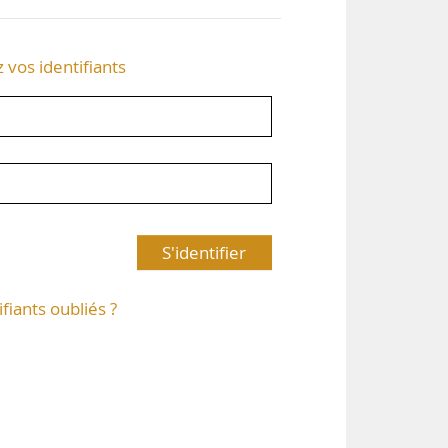
z vos identifiants
S'identifier
ifiants oubliés ?