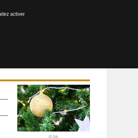
Nous joindre
itez activer
Espace abonné
de
© DR.