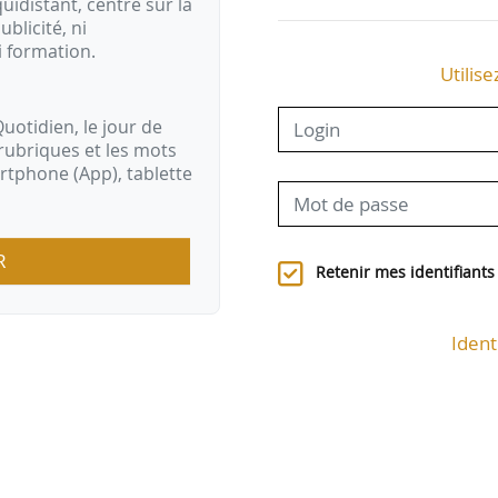
idistant, centré sur la
ublicité, ni
i formation.
Utilise
uotidien, le jour de
rubriques et les mots
artphone (App), tablette
R
Retenir mes identifiants
Ident