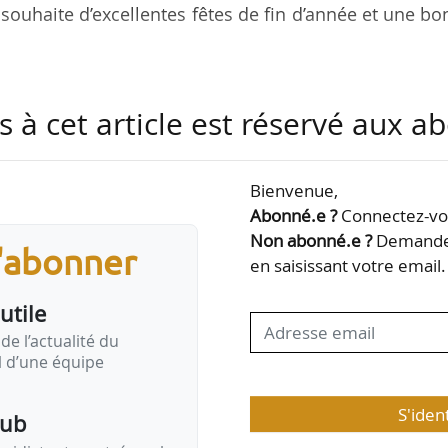
souhaite d’excellentes fêtes de fin d’année et une b
s quartiers d’hiver du 25/12/2025 au 02/01/2026.
s à cet article est réservé aux 
e rentrée qui promet d’être riche en actualités, a
 de logements sociaux et le bilan définitif des chiffre
Bienvenue,
publiera à cet effet son bilan annuel des principa
Abonné.e ?
Connectez-vou
Non abonné.e ?
Demandez
s'abonner
e finances pour 2026 après son rejet au Parlement
en saisissant votre email.
 privé, RLS, Ma Prime Rénov', fiscalité du logeme
utile
erritoriales… nombreux seront les sujets à trancher 
de l’actualité du
il d’une équipe
S'iden
pub