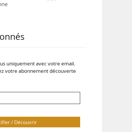
onne
 La
abonnés
vec
s de
les
s uniquement avec votre email.
 votre abonnement découverte
 le
nt,
pour
tifier / Découvrir