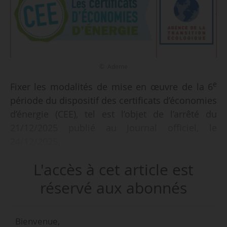
© Ademe
e
Fixer les modalités de mise en œuvre de la 6
période du dispositif des certificats d’économies
d’énergie (CEE), tel est l’objet de l’arrêté du
21/12/2025 publié au Journal officiel, le
24/12/2025.
L'accès à cet article est
Ce texte technique, attendu par l’ensemble des
acteurs de la rénovation énergétique, introduit
réservé aux abonnés
plusieurs évolutions structurantes portant à la
fois sur la durée de contractualisation, les
Bienvenue,
exigences déclaratives, les conditions de