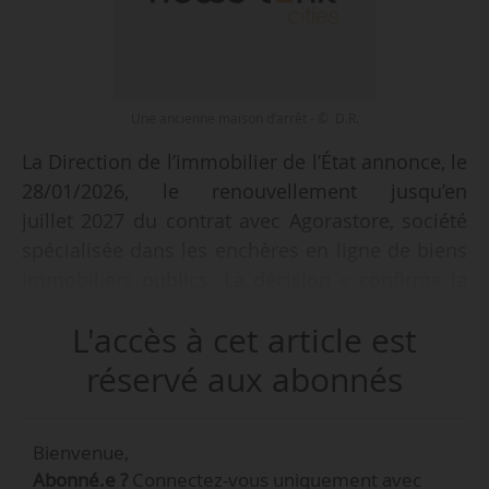
Une ancienne maison d’arrêt - © D.R.
La Direction de l’immobilier de l’État annonce, le
28/01/2026, le renouvellement jusqu’en
juillet 2027 du contrat avec Agorastore, société
spécialisée dans les enchères en ligne de biens
immobiliers publics. La décision « confirme la
volonté de l’État de s’appuyer durablement sur
L'accès à cet article est
un partenaire privé spécialisé pour
accompagner la cession de biens immobiliers
réservé aux abonnés
devenus sans usage, dans un cadre exigeant de
transparence, d’équité et de sécurisation des
Bienvenue,
processus », indique la DIE qui vise à réduire les
Abonné.e ?
Connectez-vous uniquement avec
surfaces inutilisées et à valoriser des actifs