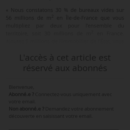
« Nous constatons 30 % de bureaux vides sur
2
56 millions de m
en Île-de-France que vous
multipliez par deux pour l’ensemble du
2
territoire, soit 30 millions de m
en France.
Ajoutez 5 millions de l’immobilier de l’État, vous
2
arrivez à 35 millions de m
en trop, inutiles,
L'accès à cet article est
ramenés à une valeur foncière entre 0 et 1 000 €
2
le m
. Le bureau étant sur une moyenne de
réservé aux abonnés
4 000 €, le delta est de 3 500 €. Ce qui donne
plus de 100 Md€ de survaleur, c’est très grave »,
Bienvenue,
déclare Astrid Weill, directrice générale de
Abonné.e ?
Connectez-vous uniquement avec
Groupama Immobilier, le 13/02/2026 à Paris.
votre email.
Non abonné.e ?
Demandez votre abonnement
« Pour des raisons de liquidité et de sécurité, le
découverte en saisissant votre email.
marché obligataire draine 80 % des
investissements des institutionnels. Les 20 %