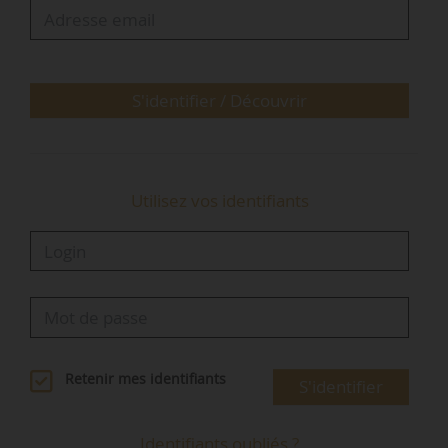
restants vont vers l’immobilier, les
infrastructures, le private equity… L’immobilier
représente 8 % des…
S'identifier / Découvrir
Utilisez vos identifiants
Retenir mes identifiants
S'identifier
Identifiants oubliés ?