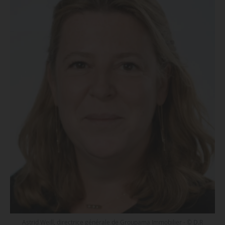
Astrid Weill, directrice générale de Groupama Immobilier - © D.R