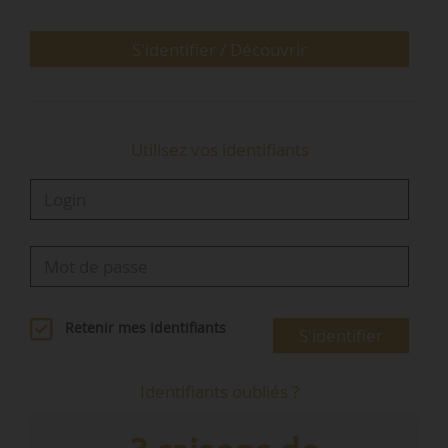
Diplômée en droit de l’Université Paris XII et de
S'identifier / Découvrir
l’ESPI, Sandrine Ardisson a effectué une grande
partie…
Utilisez vos identifiants
Retenir mes identifiants
S'identifier
Identifiants oubliés ?