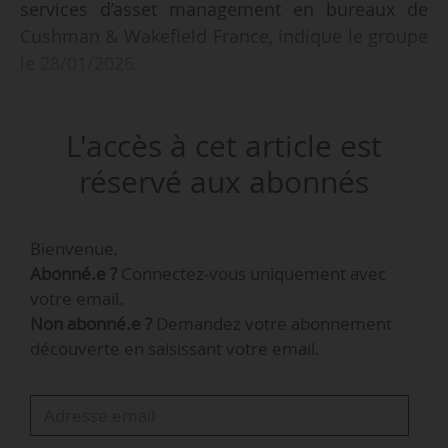
services d’asset management en bureaux de
Cushman & Wakefield France, indique le groupe
le 28/01/2026.
Elle sera chargée de piloter l’activité de property
L'accès à cet article est
management du pôle bureaux et de la relation
client. Elle sera aussi garante de l’exécution des
réservé aux abonnés
mandats, de la performance administrative,
technique et comptable des actifs, et du respect
Bienvenue,
des engagements contractuels et
Abonné.e ?
Connectez-vous uniquement avec
réglementaires. « Sa mission vise à renforcer la
votre email.
relation avec les grands comptes, à structurer
Non abonné.e ?
Demandez votre abonnement
des parcours de service adaptés aux attentes
découverte en saisissant votre email.
des investisseurs et à déployer des indicateurs
de performance dans une logique
d’amélioration continue », indique Cushman &
Wakefield.